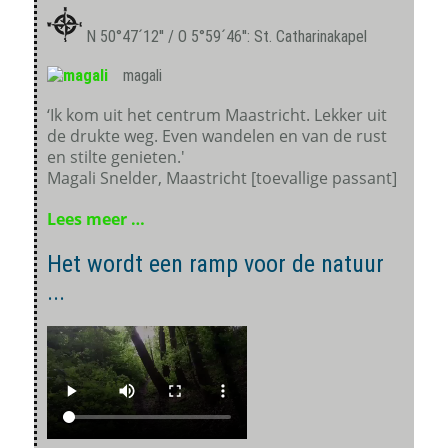
N 50°47´12'' / O 5°59´46'': St. Catharinakapel
magali
‘Ik kom uit het centrum Maastricht. Lekker uit
de drukte weg. Even wandelen en van de rust
en stilte genieten.'
Magali Snelder, Maastricht [toevallige passant]
Lees meer …
Het wordt een ramp voor de natuur
...