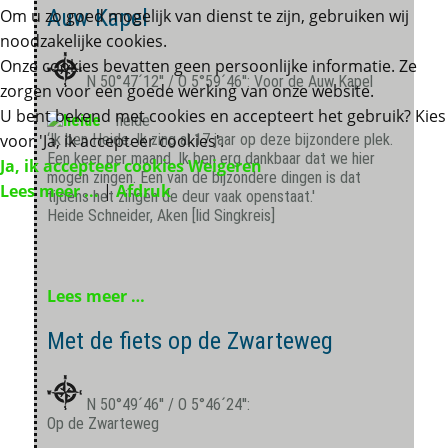
Auw Kapel
Om u zo goed mogelijk van dienst te zijn, gebruiken wij
noodzakelijke cookies.
Onze cookies bevatten geen persoonlijke informatie. Ze
N 50°47´12'' / O 5°59´46'': Voor de Auw Kapel
zorgen voor een goede werking van onze website.
U bent bekend met cookies en accepteert het gebruik? Kies
heide
voor 'Ja, ik accepteer cookies'.
‘Ik ben Heide. Ik zing al 17 jaar op deze bijzondere plek.
Een keer per maand. Ik ben erg dankbaar dat we hier
Ja, ik accepteer cookies
Weigeren
mogen zingen. Een van de bijzondere dingen is dat
Lees meer ...
|
Afdruk
tijdens het zingen de deur vaak openstaat.'
Heide Schneider, Aken [lid Singkreis]
Lees meer …
Met de fiets op de Zwarteweg
N 50°49´46'' / O 5°46´24'':
Op de Zwarteweg