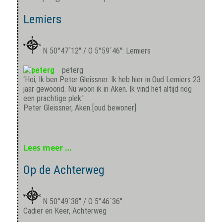
Lemiers
N 50°47´12'' / O 5°59´46'': Lemiers
peterg
‘Hoi, Ik ben Peter Gleissner. Ik heb hier in Oud Lemiers 23
jaar gewoond. Nu woon ik in Aken. Ik vind het altijd nog
een prachtige plek.'
Peter Gleissner, Aken [oud bewoner]
Lees meer …
Op de Achterweg
N 50°49´38'' / O 5°46´36'':
Cadier en Keer, Achterweg